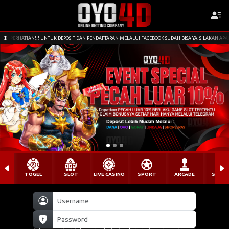
PERHATIAN!!! UNTUK DEPOSIT DAN PENDAFTARAN MELALUI FACEBOOK SUDAH BISA YA. SILAKAN AP
TOGEL
SLOT
LIVE CASINO
SPORT
ARCADE
SABU