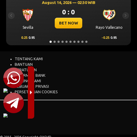
August 16, 2026 — 02:30 WIB
Au
0 : 0
Previous
Next
BET NOW
Rayo Vallecano
Alaves
5
-0.25
0.95
0.00
0.62
TENTANG KAMI
BANTUAN
PERATURAN
INFORMASI BANK
HUBUNGI KAMI
KEBIJAKAN PRIVASI
PERSETUJUAN COOKIES