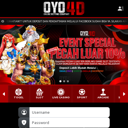
PERHATIAN!!! UNTUK DEPOSIT DAN PENDAFTARAN MELALUI FACEBOOK SUDAH BISA YA. SILAKAN AP
TOGEL
SLOT
LIVE CASINO
SPORT
ARCADE
SABU